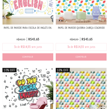
PAPEL DE PAREDE PARA ESCOLA DE INGLÊS EN...
PAPEL DE PAREDE QUEBRA CABEÇA COLORIDO
R$43,65
R$43,65
R$48,50
R$48,50
3
x de
R$14,55
sem juros
3
x de
R$14,55
sem juros
COMPRAR
COMPRAR
10% OFF
10% OFF