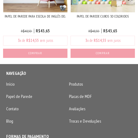
PAPEL DE PAREDE PARA ESCOLA DE INGLÊS DO...
PAPEL DE PAREDE CUBOS 3D COLORIDOS
R$43,65
R$43,65
R$48,50
R$48,50
3
x de
R$14,55
sem juros
3
x de
R$14,55
sem juros
COMPRAR
COMPRAR
NAVEGAÇÃO
Início
Produtos
Papel de Parede
Placas de MDF
Contato
Avaliações
Blog
Trocas e Devoluções
FORMAS DE PAGAMENTO