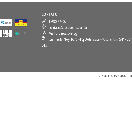
CONTATO
15988224091
contato@colakoala.com.br
Visite o nosso Blog!
Rua Paula Ney, 1670 - Pq Bela Vista - Votorantim S/P - CE
045
COPYRIGHT ALESSANDRO FERRE