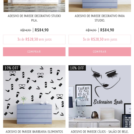
ADESIVO DE PAREDE DECORATIVO STUDIO
ADESIVO DE PAREDE DECORATIVO PARA
PILA...
STUDIO...
R$84,90
R$84,90
R$94,90
R$94,90
3
x de
R$28,30
sem juros
3
x de
R$28,30
sem juros
COMPRAR
10% OFF
10% OFF
ADESIVO DE PAREDE BARBEARIA ELEMENTOS
ADESIVO DE PAREDE CÍLIOS - SALÃO DE BELE...