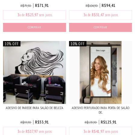
R$71,91
R$94,41
R$79,90
R$104,90
3
x de
R$23,97
sem juros
3
x de
R$31,47
sem juros
10% OFF
10% OFF
ADESIVO DE PAREDE PARA SALÃO DE BELEZA
ADESIVO PERFURADO PARA PORTA DE SALÃO
DE...
R$53,91
R$125,91
R$59,90
R$139,90
3
x de
R$17,97
sem juros
3
x de
R$41,97
sem juros