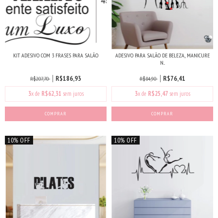
KIT ADESIVO COM 3 FRASES PARA SALÃO
ADESIVO PARA SALÃO DE BELEZA, MANICURE
N...
R$186,93
R$76,41
R$207,70
R$84,90
3
x de
R$62,31
sem juros
3
x de
R$25,47
sem juros
10% OFF
10% OFF