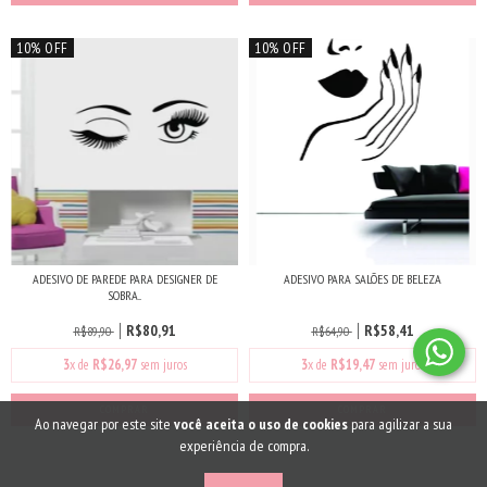
10% OFF
10% OFF
ADESIVO DE PAREDE PARA DESIGNER DE
ADESIVO PARA SALÕES DE BELEZA
SOBRA...
R$80,91
R$58,41
R$89,90
R$64,90
3
x de
R$26,97
sem juros
3
x de
R$19,47
sem juros
COMPRAR
COMPRAR
Ao navegar por este site
você aceita o uso de cookies
para agilizar a sua
experiência de compra.