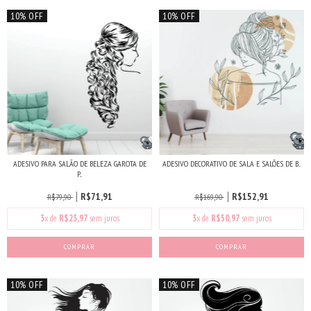
10% OFF
10% OFF
ADESIVO PARA SALÃO DE BELEZA GAROTA DE
ADESIVO DECORATIVO DE SALA E SALÕES DE B...
P...
R$71,91
R$152,91
R$79,90
R$169,90
3
x de
R$23,97
sem juros
3
x de
R$50,97
sem juros
10% OFF
10% OFF