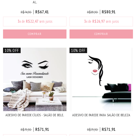
AL...
R$67,41
R$80,91
R$74,90
R$89,90
3
x de
R$22,47
sem juros
3
x de
R$26,97
sem juros
10% OFF
10% OFF
ADESIVO DE PAREDE CÍLIOS - SALÃO DE BELE...
ADESIVO DE PAREDE PARA SALÃO DE BELEZA
R$71,91
R$71,91
R$79,90
R$79,90