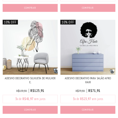
COMPRAR
COMPRAR
10% OFF
10% OFF
ADESIVO DECORATIVO SILHUETA DE MULHER
ADESIVO DECORATIVO PARA SALÃO AFRO
E...
HAIR
R$125,91
R$71,91
R$139,90
R$79,90
3
x de
R$41,97
sem juros
3
x de
R$23,97
sem juros