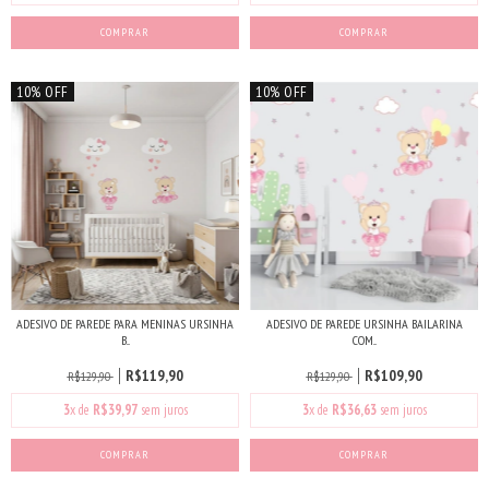
10% OFF
10% OFF
ADESIVO DE PAREDE PARA MENINAS URSINHA
ADESIVO DE PAREDE URSINHA BAILARINA
B...
COM...
R$119,90
R$109,90
R$129,90
R$129,90
3
x de
R$39,97
sem juros
3
x de
R$36,63
sem juros