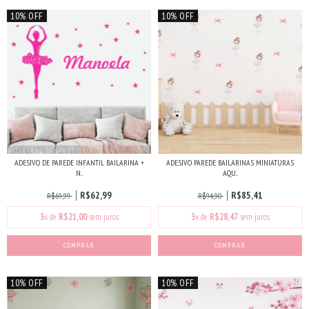
10% OFF
10% OFF
ADESIVO DE PAREDE INFANTIL BAILARINA +
ADESIVO PAREDE BAILARINAS MINIATURAS
N...
AQU...
R$62,99
R$85,41
R$69,99
R$94,90
3
x de
R$21,00
sem juros
3
x de
R$28,47
sem juros
COMPRAR
COMPRAR
10% OFF
10% OFF