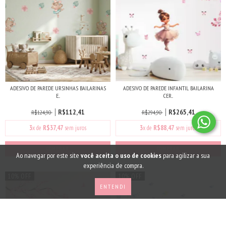
ADESIVO DE PAREDE URSINHAS BAILARINAS
ADESIVO DE PAREDE INFANTIL BAILARINA
E...
CER...
R$112,41
R$265,41
R$124,90
R$294,90
3
x de
R$37,47
sem juros
3
x de
R$88,47
sem juros
COMPRAR
Ao navegar por este site
você aceita o uso de cookies
para agilizar a sua
experiência de compra.
10% OFF
10% OFF
ENTENDI