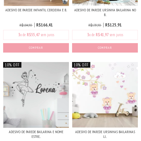
ADESIVO DE PAREDE INFANTIL CEREJEIRA E B...
ADESIVO DE PAREDE URSINHA BAILARINA NO
B...
R$166,41
R$125,91
R$184,90
R$139,90
3
x de
R$55,47
sem juros
3
x de
R$41,97
sem juros
COMPRAR
10% OFF
10% OFF
ADESIVO DE PAREDE BAILARINA E NOME
ADESIVO DE PAREDE URSINHAS BAILARINAS
ESTRE...
LI...