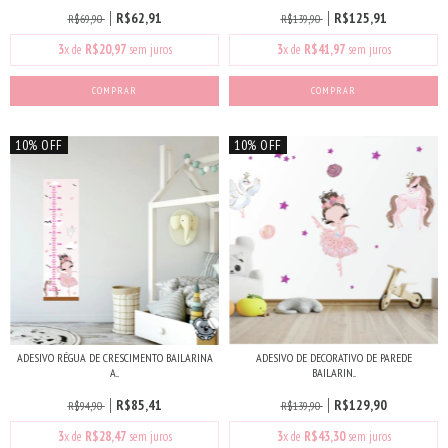
R$62,91
R$125,91
R$69,90
R$139,90
3
x de
R$20,97
sem juros
3
x de
R$41,97
sem juros
COMPRAR
10% OFF
10% OFF
ADESIVO RÉGUA DE CRESCIMENTO BAILARINA
ADESIVO DE DECORATIVO DE PAREDE
A...
BAILARIN...
R$85,41
R$129,90
R$94,90
R$139,90
3
x de
R$28,47
sem juros
3
x de
R$43,30
sem juros