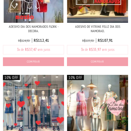
ADESIVO DIA DOS NAMORADOS FLORK -
ADESIVO DE VITRINE FELIZ DIA DOS
DECORA...
NAMORAD...
R$112,41
R$107,91
R$124,90
R$119,90
3
x de
R$37,47
sem juros
3
x de
R$35,97
sem juros
10% OFF
10% OFF