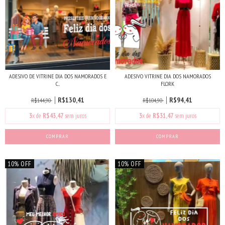
ADESIVO DE VITRINE DIA DOS NAMORADOS E
ADESIVO VITRINE DIA DOS NAMORADOS
C...
FLORK
R$130,41
R$94,41
R$144,90
R$104,90
3
x de
R$43,47
sem juros
3
x de
R$31,47
sem juros
10% OFF
10% OFF