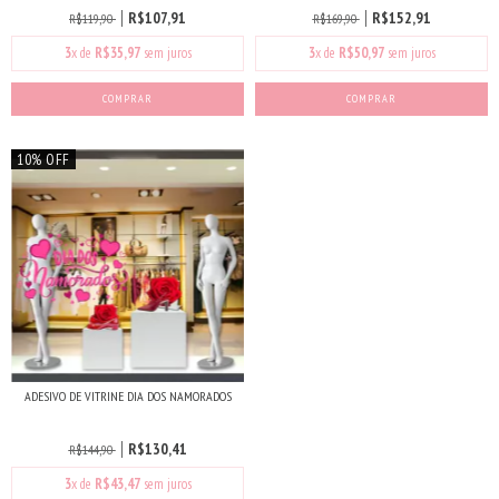
R$107,91
R$152,91
R$119,90
R$169,90
3
x de
R$35,97
sem juros
3
x de
R$50,97
sem juros
10% OFF
ADESIVO DE VITRINE DIA DOS NAMORADOS
R$130,41
R$144,90
3
x de
R$43,47
sem juros