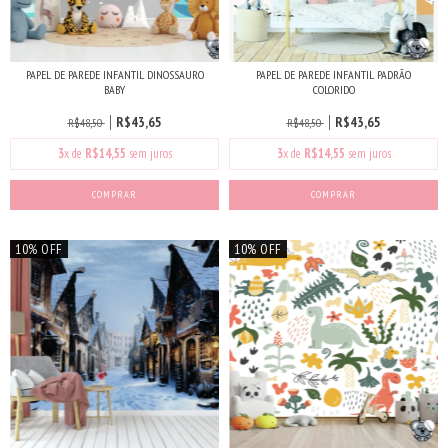
PAPEL DE PAREDE INFANTIL DINOSSAURO
PAPEL DE PAREDE INFANTIL PADRÃO
BABY
COLORIDO
R$43,65
R$43,65
R$48,50
R$48,50
3
x de
R$14,55
sem juros
3
x de
R$14,55
sem juros
COMPRAR
COMPRAR
10% OFF
10% OFF