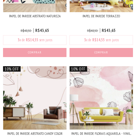
PAPEL DE PAREDE ABSTRATO NATUREZA
PAPEL DE PAREDE TERRAZZO
R$43,65
R$43,65
R$48,50
R$48,50
3
x de
R$14,55
sem juros
3
x de
R$14,55
sem juros
COMPRAR
COMPRAR
10% OFF
10% OFF
PAPEL DE PAREDE ABSTRATO CANDY COLOR
PAPEL DE PAREDE FLORAIS AQUARELA - VINIL...