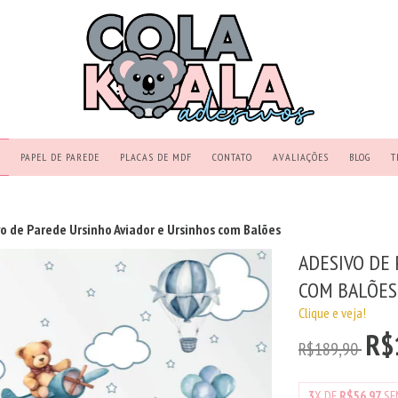
PAPEL DE PAREDE
PLACAS DE MDF
CONTATO
AVALIAÇÕES
BLOG
T
o de Parede Ursinho Aviador e Ursinhos com Balões
ADESIVO DE
COM BALÕES
Clique e veja!
R$
R$189,90
3
X DE
R$56,97
SE