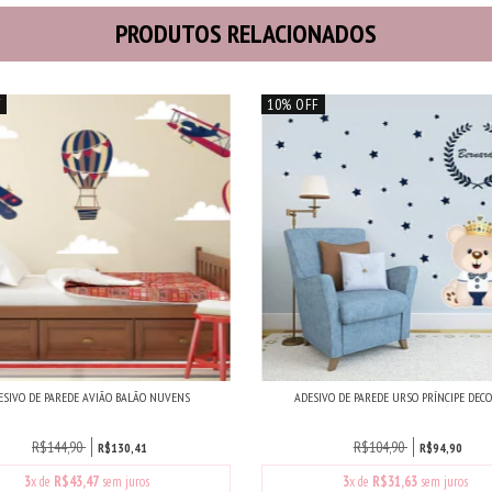
PRODUTOS RELACIONADOS
F
10% OFF
ESIVO DE PAREDE AVIÃO BALÃO NUVENS
ADESIVO DE PAREDE URSO PRÍNCIPE DECORA
R$144,90
R$104,90
R$130,41
R$94,90
3
x de
R$43,47
sem juros
3
x de
R$31,63
sem juros