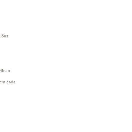
alões
 45cm
4cm cada