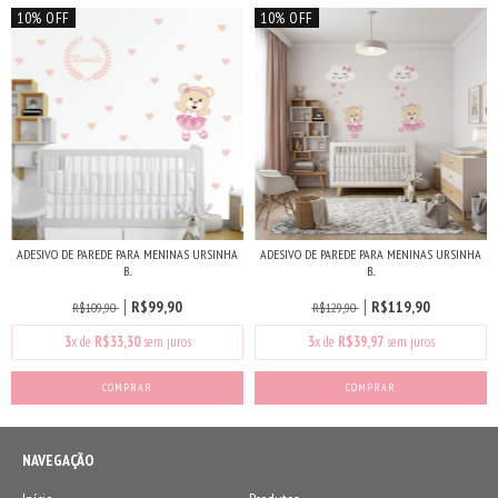
10% OFF
10% OFF
ADESIVO DE PAREDE PARA MENINAS URSINHA
ADESIVO DE PAREDE PARA MENINAS URSINHA
B...
B...
R$99,90
R$119,90
R$109,90
R$129,90
3
x de
R$33,30
sem juros
3
x de
R$39,97
sem juros
NAVEGAÇÃO