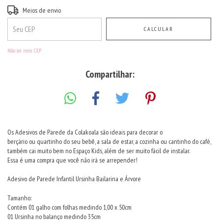
Entregas para o CEP:
ALTERAR CEP
Meios de envio
CALCULAR
Não sei meu CEP
Compartilhar:
Os Adesivos de Parede da Colakoala são ideais para decorar o
berçário ou quartinho do seu bebê, a sala de estar, a cozinha ou cantinho do café,
também cai muito bem no Espaço Kids, além de ser muito fácil de instalar.
Essa é uma compra que você não irá se arrepender!
Adesivo de Parede Infantil Ursinha Bailarina e Árvore
Tamanho:
Contém 01 galho com folhas medindo 1,00 x 50cm
01 Ursinha no balanço medindo 35cm