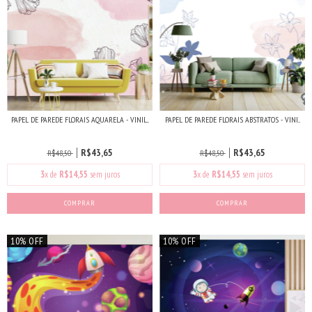
PAPEL DE PAREDE FLORAIS AQUARELA - VINIL...
PAPEL DE PAREDE FLORAIS ABSTRATOS - VINI...
R$43,65
R$43,65
R$48,50
R$48,50
3
x de
R$14,55
sem juros
3
x de
R$14,55
sem juros
COMPRAR
COMPRAR
10% OFF
10% OFF