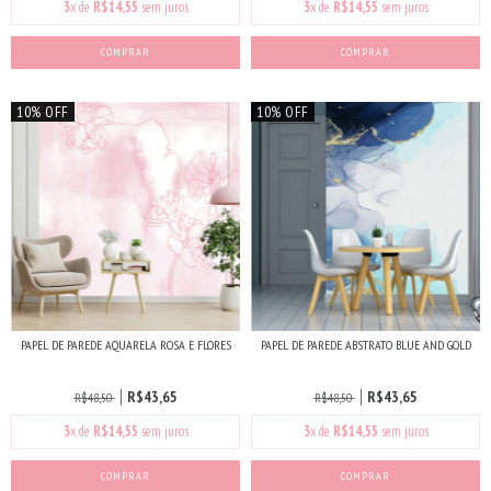
3
x de
R$14,55
sem juros
3
x de
R$14,55
sem juros
COMPRAR
COMPRAR
10% OFF
10% OFF
PAPEL DE PAREDE AQUARELA ROSA E FLORES
PAPEL DE PAREDE ABSTRATO BLUE AND GOLD
R$43,65
R$43,65
R$48,50
R$48,50
3
x de
R$14,55
sem juros
3
x de
R$14,55
sem juros
COMPRAR
COMPRAR