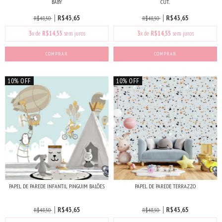
BABY
CUT...
R$43,65
R$43,65
R$48,50
R$48,50
3
x de
R$14,55
sem juros
3
x de
R$14,55
sem juros
COMPRAR
COMPRAR
10% OFF
10% OFF
PAPEL DE PAREDE INFANTIL PINGUIM BALÕES
PAPEL DE PAREDE TERRAZZO
R$43,65
R$43,65
R$48,50
R$48,50