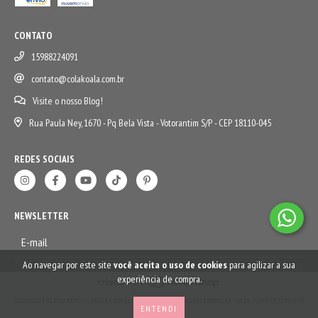
CONTATO
15988224091
contato@colakoala.com.br
Visite o nosso Blog!
Rua Paula Ney, 1670 - Pq Bela Vista - Votorantim S/P - CEP 18110-045
REDES SOCIAIS
NEWSLETTER
Ao navegar por este site
você aceita o uso de cookies
para agilizar a sua
experiência de compra.
COPYRIGHT ALESSANDRO FERREIRA GONELI COMÉRCIO LTDA - 45303159000113 - 2026. TODOS OS DIREITOS
ENTENDI
RESERVADOS.