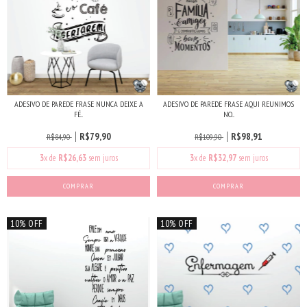
ADESIVO DE PAREDE FRASE NUNCA DEIXE A
ADESIVO DE PAREDE FRASE AQUI REUNIMOS
FÉ...
NO...
R$79,90
R$98,91
R$84,90
R$109,90
3
x de
R$26,63
sem juros
3
x de
R$32,97
sem juros
COMPRAR
10% OFF
10% OFF