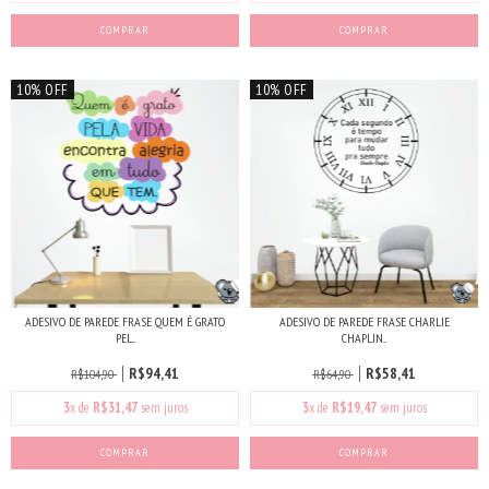
10% OFF
10% OFF
ADESIVO DE PAREDE FRASE QUEM É GRATO
ADESIVO DE PAREDE FRASE CHARLIE
PEL...
CHAPLIN...
R$94,41
R$58,41
R$104,90
R$64,90
3
x de
R$31,47
sem juros
3
x de
R$19,47
sem juros