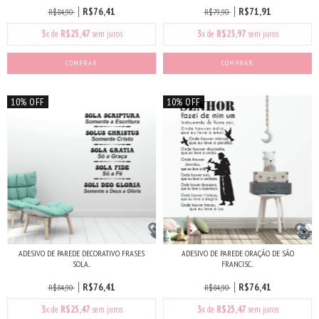
R$76,41
R$71,91
R$84,90
R$79,90
3
x de
R$25,47
sem juros
3
x de
R$23,97
sem juros
10% OFF
10% OFF
ADESIVO DE PAREDE DECORATIVO FRASES
ADESIVO DE PAREDE ORAÇÃO DE SÃO
SOLA...
FRANCISC...
R$76,41
R$76,41
R$84,90
R$84,90
3
x de
R$25,47
sem juros
3
x de
R$25,47
sem juros