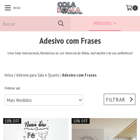
MENU
0
PRODUTOS
Adesivo com Frases
Uma frase motivacional, Romântica ou um Versículo da Bíblia, você escolhe o de sua preferência!
Início
/
Adesivo para Sala e Quarto
/
Adesivo com Frases
Ordenar por:
FILTRAR
10% OFF
10% OFF